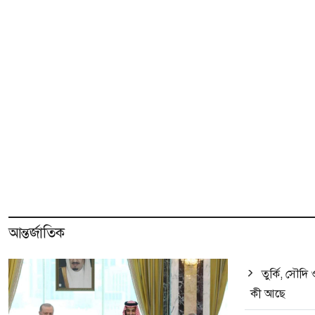
আন্তর্জাতিক
তুর্কি, সৌদি ও
কী আছে