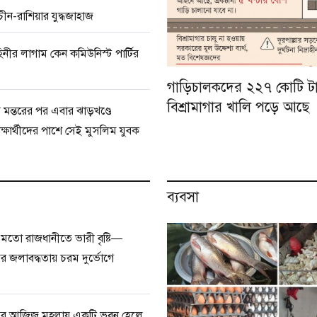
ীন-রাশিয়ার যুদ্ধজাহাজ
িনীর লাগাম কেন কমিউনিস্ট পার্টির
গাড়িচালকদের ২২৭ কোটি টা
বিশ্রামাগার খালি পড়ে আছে
 মন্তরের পর এবার ঝাড়খণ্ডে
ষার্থীদের পাশে সেই মুসলিম যুবক
ব্যবসা
র মতো রাজধানীতে ভারী বৃষ্টি—
 জলাবদ্ধতায় চরম দুর্ভোগে
ের আজিজ মহল্লায় একটি ভবন হেলে