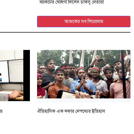
বয়কটের ঘোষণা দিলেন চাকসু নেতারা
আজকের সব শিরোনাম
মত
ঐতিহাসিক এক দফার নেপথ্যের ইতিহাস