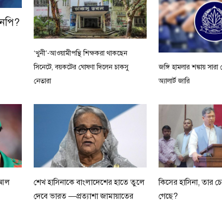
এনপি?
‘খুনী’-আওয়ামীপন্থি শিক্ষকরা থাকছেন
সিনেটে, বয়কটের ঘোষণা দিলেন চাকসু
জঙ্গি হামলার শঙ্কায় সারা
নেতারা
অ্যালার্ট জারি
 আল
শেখ হাসিনাকে বাংলাদেশের হাতে তুলে
কিসের হাসিনা, তার চে
দেবে ভারত —প্রত্যাশা জামায়াতের
গেছে?