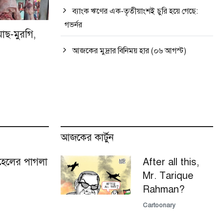
ব্যাংক ঋণের এক-তৃতীয়াংশই চুরি হয়ে গেছে:
গভর্নর
াছ-মুরগি,
আজকের মুদ্রার বিনিময় হার (০৬ আগস্ট)
আজকের কার্টুন
হেলের পাগলা
After all this,
Mr. Tarique
Rahman?
Cartoonary