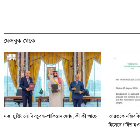
ফেসবুক থেকে
মক্কা চুক্তি: সৌদি-তুরস্ক-পাকিস্তান জোট, কী কী আছে
ভারতকে নজিরবিহী
হিসেবে গর্বিত হ