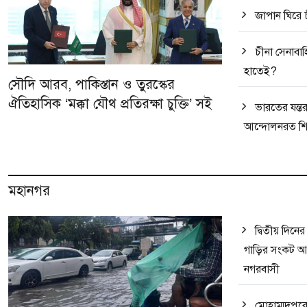
জাপান ঘিরে চ
চীনা সেনাবাহ
হাতেই?
সৌদি আরব, পাকিস্তান ও তুরস্কের
ঐতিহাসিক ‘মক্কা যৌথ প্রতিরক্ষা চুক্তি’ সই
ভারতের যন্তর
আন্দোলনরত শিক্
মহানগর
দ্বিতীয় দিনে
গাড়ির সংকট আর
নগরবাসী
মোহাম্মদপুর