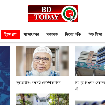
টুডে ব্লগ
সাক্ষাৎকার
মতামত
দিনের উক্তি
উচ্চ শিক্ষা
ভুয়া ড্রাইভিং পারমিটে কোটিপতি বাবুল
মিরপুরে বিএনপি নেতাসহ গু
কী