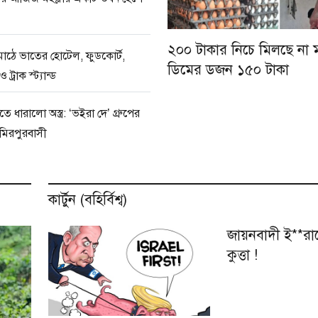
২০০ টাকার নিচে মিলছে না ম
মাঠে ভাতের হোটেল, ফুডকোর্ট,
ডিমের ডজন ১৫০ টাকা
 ট্রাক স্ট্যান্ড
তে ধারালো অস্ত্র: ‘ভইরা দে’ গ্রুপের
মিরপুরবাসী
কার্টুন (বহির্বিশ্ব)
জায়নবাদী ই**রা
কুত্তা !