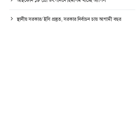
আইফোন ১৮ প্রো উৎপাদনে হিমশিম খাচ্ছে অ্যাপল
স্থানীয় সরকার/ ইসি প্রস্তুত, সরকার নির্বাচন চায় আগামী বছর