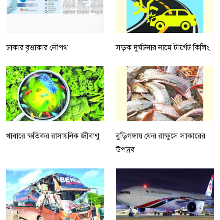
ঢাকার বৃত্তাকার নৌপথ
সড়ক দুর্ঘটনার নামে টার্গেট কিলিং
খাবারে ক্ষতিকর রাসায়নিক জীবাণু
বুড়িগঙ্গায় ফের রাক্ষুসে সাকারের
উপদ্রব