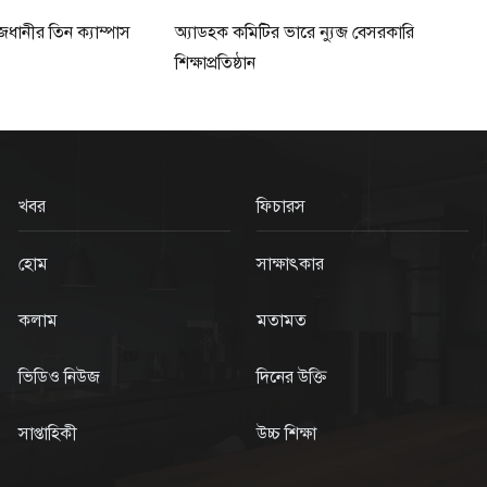
ধানীর তিন ক্যাম্পাস
অ্যাডহক কমিটির ভারে ন্যুব্জ বেসরকারি
শিক্ষাপ্রতিষ্ঠান
খবর
ফিচারস
হোম
সাক্ষাৎকার
কলাম
মতামত
ভিডিও নিউজ
দিনের উক্তি
সাপ্তাহিকী
উচ্চ শিক্ষা