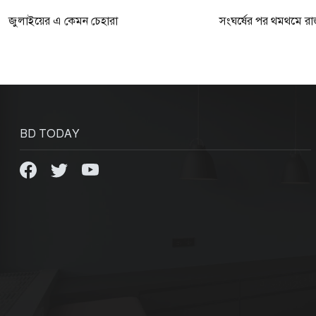
জুলাইয়ের এ কেমন চেহারা
সংঘর্ষের পর থমথমে রাজ
BD TODAY