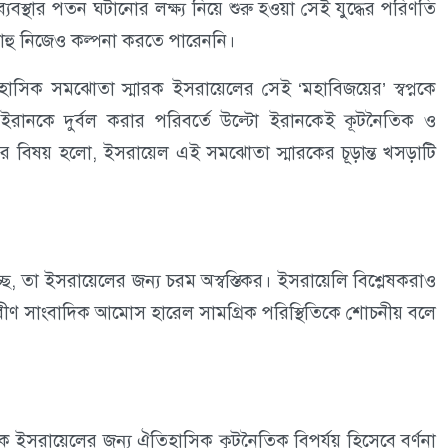
সনব্যবস্থার পতন ঘটানোর লক্ষ্য নিয়ে শুরু হওয়া সেই যুদ্ধের পরিণতি
িয়াহু নিজেও কল্পনা করতে পারেননি।
 ঐতিহাসিক সমঝোতা স্মারক ইসরায়েলের সেই ‘মহাবিজয়ের’ স্বপ্নকে
বা ইরানকে দুর্বল করার পরিবর্তে উল্টো ইরানকেই কূটনৈতিক ও
বিষয় হলো, ইসরায়েল এই সমঝোতা স্মারকের চূড়ান্ত খসড়াটি
ছে, তা ইসরায়েলের জন্য চরম অস্বস্তিকর। ইসরায়েলি বিশ্লেষকরাও
রবীণ সাংবাদিক আমোস হারেল সামগ্রিক পরিস্থিতিকে শোচনীয় বলে
িকে ইসরায়েলের জন্য ঐতিহাসিক কূটনৈতিক বিপর্যয় হিসেবে বর্ণনা