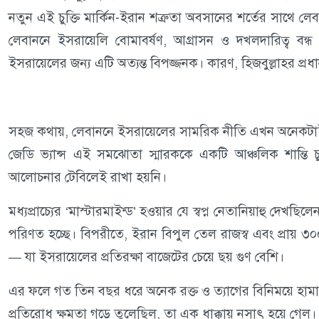
নতুন এই চুক্তি মার্কিন-ইরান শত্রুতা অবসানের শর্তের সাথে 
লেবাননে ইসরায়েলি বোমাবর্ষণ, আগ্রাসন ও দখলদারিত্ব ব
ইসরায়েলের জন্য এটি অত্যন্ত বিপজ্জনক। কারণ, হিজবুল্লাহর প্
সহজ কথায়, লেবাননে ইসরায়েলের সামরিক নীতি এখন অনেকটাই তেহর
জেডি ভ্যান্স এই সমঝোতা স্মারককে একটি আঞ্চলিক শান্তি চ
আলোচনার টেবিলেই রাখা হয়নি।
মধ্যপ্রাচ্যের ‘মাস্টারমাইন্ড’ হওয়ার যে স্বপ্ন নেতানিয়াহু দ
পরিণত হচ্ছে। বিপরীতে, ইরান বিপুল তেল রাজস্ব এবং প্রায় ৩০
— যা ইসরায়েলের প্রতিরক্ষা বাজেটের চেয়ে ছয় গুণ বেশি।
এর ফলে গত তিন বছর ধরে অনেক রক্ত ও ত্যাগের বিনিময়ে হামাস 
প্রতিরোধ ক্ষমতা গড়ে তুলেছিল, তা এক ধাক্কায় নসাৎ হয়ে গেল।