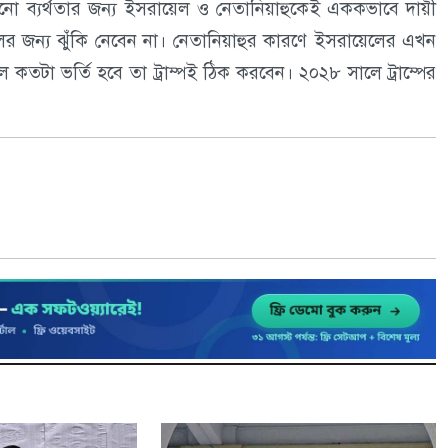
নো ব্যর্থতার জন্য ইসরায়েল ও নেতানিয়াহুকেই এককভাবে দায়ী
লের জন্য ঝুঁকি নেবেন না। নেতানিয়াহুর কারণে ইসরায়েলের এখন
 কতটা ভর্তি হবে তা ট্রাম্পই ঠিক করবেন। ২০২৮ সালে ট্রাম্পের