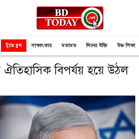
টুডে ব্লগ
সাক্ষাৎকার
মতামত
দিনের উক্তি
উচ্চ শিক্ষা
ে ঐতিহাসিক বিপর্যয় হয়ে উঠল