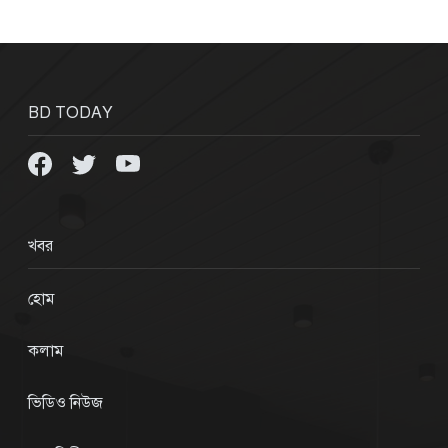
BD TODAY
খবর
হোম
কলাম
ভিডিও নিউজ