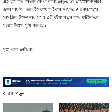
এই হামলার পেছনে কে বা কারা জড়িত তা তাৎক্ষণিকভাবে
জানা যায়নি। তবে ইসরায়েল-ইরান সংঘাত ও মধ্যপ্রাচ্যের
সামগ্রিক উত্তেজনার মধ্যে এই ঘটনা নতুন করে কূটনৈতিক
মহলে উদ্বেগ সৃষ্টি করেছে।
সূত্র: আল জাজিরা।
আরও পড়ুন