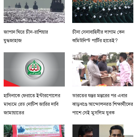
জাপান ঘিরে চীন-রাশিয়ার
চীনা সেনাবাহিনীর লাগাম কেন
যুদ্ধজাহাজ
কমিউনিস্ট পার্টির হাতেই?
হাসিনাকে ফেরাতে ইন্টারপোলের
ভারতের যন্তর মন্তরের পর এবার
মাধ্যমে রেড নোটিশ জারির দাবি
ঝাড়খণ্ডে আন্দোলনরত শিক্ষার্থীদের
জামায়াতের
পাশে সেই মুসলিম যুবক