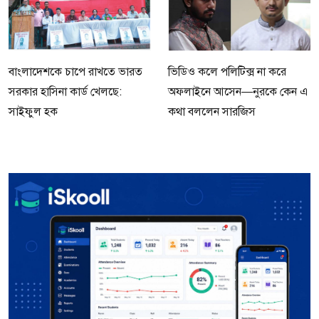
বাংলাদেশকে চাপে রাখতে ভারত
ভিডিও কলে পলিটিক্স না করে
সরকার হাসিনা কার্ড খেলছে:
অফলাইনে আসেন—নুরকে কেন এ
সাইফুল হক
কথা বললেন সারজিস