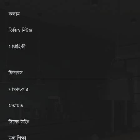
কলাম
ভিডিও নিউজ
সাপ্তাহিকী
ফিচারস
সাক্ষাৎকার
মতামত
দিনের উক্তি
উচ্চ শিক্ষা