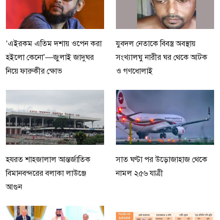
‘এইরকম এতিম দশায় ওপেন করা
যুবদল নেতাকে বিবস্ত্র অবস্থায়
হইলো কেনো’—জুলাই জাদুঘর
সংখ্যালঘু নারীর ঘর থেকে আটক
নিয়ে ফারুকীর ক্ষোভ
ও গণধোলাই
হযরত শাহজালাল আন্তর্জাতিক
সাত ঘণ্টা পর উড়োজাহাজ থেকে
বিমানবন্দরের বলাকা লাউঞ্জে
নামল ২৫৬ যাত্রী
আগুন