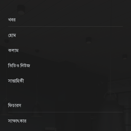
খবর
হোম
কলাম
ভিডিও নিউজ
সাপ্তাহিকী
ফিচারস
সাক্ষাৎকার