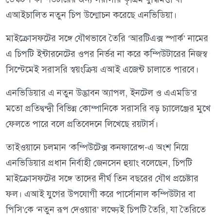
এআইচালিত নতুন চিপ উন্মোচন করেছে এনভিডিয়া।
মাইক্রোসফটের সঙ্গে যৌথভাবে তৈরি ‘আরটিএক্স স্পার্ক’ নামের
এ চিপটি ইন্টারনেটের ওপর নির্ভর না করে কম্পিউটারের নিজস্ব
সিস্টেমেই সরাসরি স্বয়ংক্রিয় এআই এজেন্ট চালাতে পারবে।
এনভিডিয়ার এ নতুন উদ্ভাবন অ্যাপল, ইনটেল ও এএমডি’র
মতো প্রতিদ্বন্দ্বী বিভিন্ন কোম্পানিকে সরাসরি বড় চ্যালেঞ্জের মুখে
ফেলতে পারে বলে প্রতিবেদনে লিখেছে রয়টার্স।
তাইওয়ানে চলমান ‘কম্পিউটেক্স কনফারেন্স-এ অংশ নিয়ে
এনভিডিয়ার প্রধান নির্বাহী জেনসেন হুয়াং বলেছেন, চিপটি
মাইক্রোসফটের সঙ্গে তাদের দীর্ঘ তিন বছরের যৌথ প্রচেষ্টার
ফল। এআই যুগের উপযোগী করে পার্সোনাল কম্পিউটার বা
পিসি’কে ‘নতুন রূপ দেওয়ার’ লক্ষ্যেই চিপটি তৈরি, যা তৈরিতে