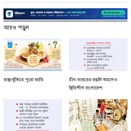
আরও পড়ুন
স্বাস্থ্যঝুঁকিতে পুরো জাতি
চীন-ভারতের রপ্তানি কমলেও
স্থিতিশীল বাংলাদেশ