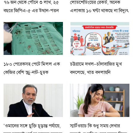
৭৬ জন থেকে পৌনে ৩ লাখ, ২৫
লোডশেডিংয়ের রেকর্ড, অনেক
বছরে জিপিএ-৫ এর উত্থান-পতন
এলাকায় ১০ ঘণ্টা থাকছে না বিদ্যুৎ
১৮০ পেরেকসহ পেটে মিলল এক
চট্টগ্রামে দখল–চাঁদাবাজির মুখ
কেজির বেশি স্ক্রু-নাট-চুম্বক
বদলেছে, খাত বদলায়নি
‘ওমানের সঙ্গে চুক্তি চূড়ান্ত পর্যায়ে,
স্মার্টওয়াচ কি শুধু সময় দেখার