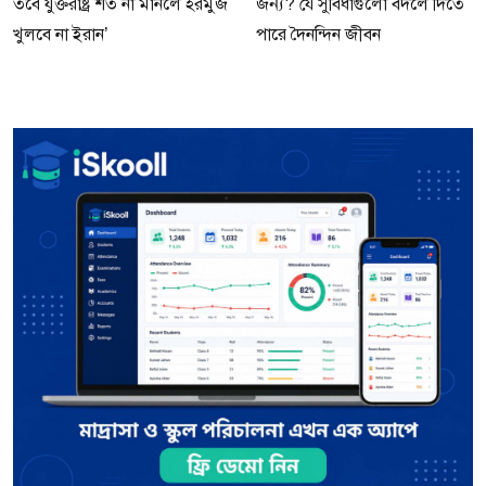
তবে যুক্তরাষ্ট্র শর্ত না মানলে হরমুজ
জন্য? যে সুবিধাগুলো বদলে দিতে
খুলবে না ইরান’
পারে দৈনন্দিন জীবন