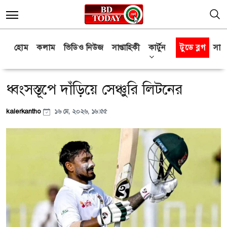
হোম
কলাম
ভিডিও নিউজ
সাপ্তাহিকী
কার্টুন
টুডে ব্লগ
সাক্
ধ্বংসস্তূপে দাঁড়িয়ে সেঞ্চুরি লিটনের
kalerkantho
১৬ মে, ২০২৬, ১৬:৫৫