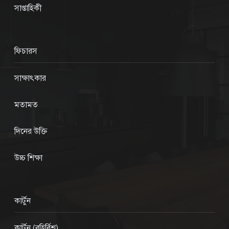
সাপ্তাহিকী
ফিচারস
সাক্ষাৎকার
মতামত
দিনের উক্তি
উচ্চ শিক্ষা
কার্টুন
কার্টুন (বহির্বিশ্ব)