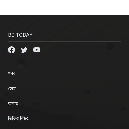
BD TODAY
খবর
হোম
কলাম
ভিডিও নিউজ