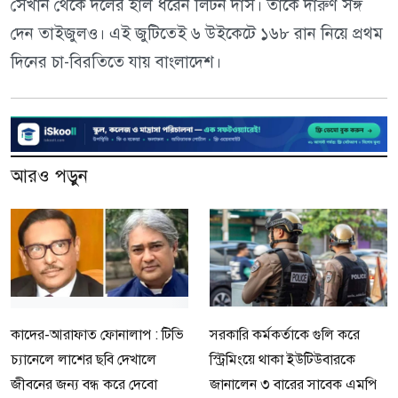
সেখান থেকে দলের হাল ধরেন লিটন দাস। তাকে দারুণ সঙ্গ
দেন তাইজুলও। এই জুটিতেই ৬ উইকেটে ১৬৮ রান নিয়ে প্রথম
দিনের চা-বিরতিতে যায় বাংলাদেশ।
আরও পড়ুন
কাদের-আরাফাত ফোনালাপ : টিভি
সরকারি কর্মকর্তাকে গুলি করে
চ্যানেলে লাশের ছবি দেখালে
স্ট্রিমিংয়ে থাকা ইউটিউবারকে
জীবনের জন্য বন্ধ করে দেবো
জানালেন ৩ বারের সাবেক এমপি