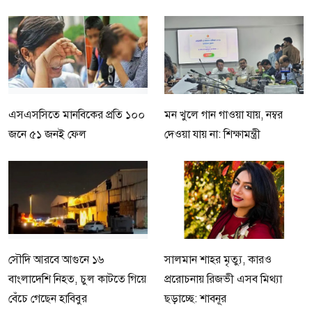
এসএসসিতে মানবিকের প্রতি ১০০
মন খুলে গান গাওয়া যায়, নম্বর
জনে ৫১ জনই ফেল
দেওয়া যায় না: শিক্ষামন্ত্রী
সৌদি আরবে আগুনে ১৬
সালমান শাহর মৃত্যু, কারও
বাংলাদেশি নিহত, চুল কাটতে গিয়ে
প্ররোচনায় রিজভী এসব মিথ্যা
বেঁচে গেছেন হাবিবুর
ছড়াচ্ছে: শাবনূর