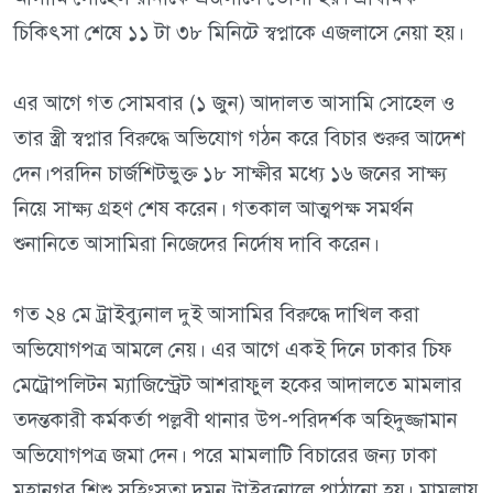
চিকিৎসা শেষে ১১ টা ৩৮ মিনিটে স্বপ্নাকে এজলাসে নেয়া হয়।
এর আগে গত সোমবার (১ জুন) আদালত আসামি সোহেল ও
তার স্ত্রী স্বপ্নার বিরুদ্ধে অভিযোগ গঠন করে বিচার শুরুর আদেশ
দেন।পরদিন চার্জশিটভুক্ত ১৮ সাক্ষীর মধ্যে ১৬ জনের সাক্ষ্য
নিয়ে সাক্ষ্য গ্রহণ শেষ করেন। গতকাল আত্মপক্ষ সমর্থন
শুনানিতে আসামিরা নিজেদের নির্দোষ দাবি করেন।
গত ২৪ মে ট্রাইব্যুনাল দুই আসামির বিরুদ্ধে দাখিল করা
অভিযোগপত্র আমলে নেয়। এর আগে একই দিনে ঢাকার চিফ
মেট্রোপলিটন ম্যাজিস্ট্রেট আশরাফুল হকের আদালতে মামলার
তদন্তকারী কর্মকর্তা পল্লবী থানার উপ-পরিদর্শক অহিদুজ্জামান
অভিযোগপত্র জমা দেন। পরে মামলাটি বিচারের জন্য ঢাকা
মহানগর শিশু সহিংসতা দমন ট্রাইব্যুনালে পাঠানো হয়। মামলায়