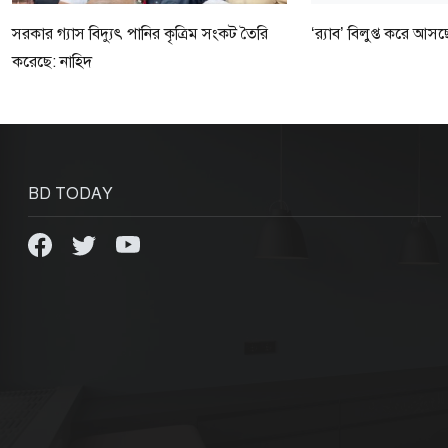
সরকার গ্যাস বিদ্যুৎ পানির কৃত্রিম সংকট তৈরি
‘র‍্যাব’ বিলুপ্ত করে আ
করেছে: নাহিদ
BD TODAY