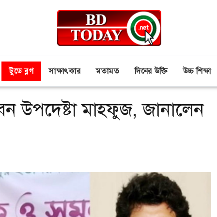
টুডে ব্লগ
সাক্ষাৎকার
মতামত
দিনের উক্তি
উচ্চ শিক্ষা
ন উপদেষ্টা মাহফুজ, জানালেন