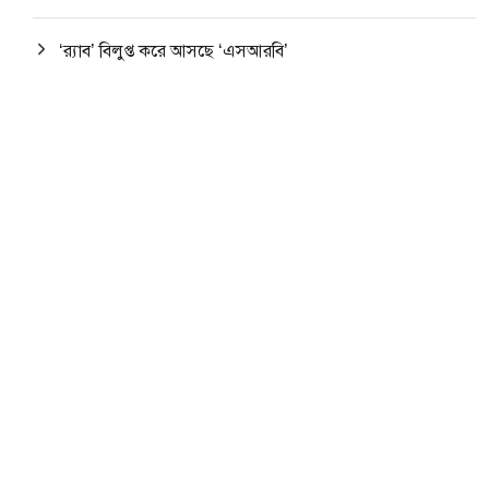
‘র‍্যাব’ বিলুপ্ত করে আসছে ‘এসআরবি’