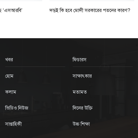
সছে ‘এসআরবি’
দম্ভই কি হবে মোদী সরকারের পতনের কারণ?
খবর
ফিচারস
হোম
সাক্ষাৎকার
কলাম
মতামত
ভিডিও নিউজ
দিনের উক্তি
সাপ্তাহিকী
উচ্চ শিক্ষা