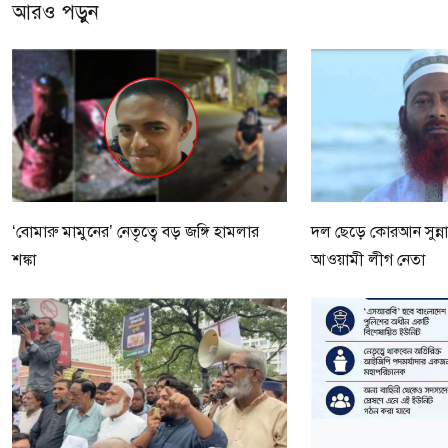
আরও পড়ুন
‘বোমারু মামুনের’ নেতৃত্বে বড় জঙ্গি হামলার
দল ছেড়ে কোরআন সুন্ন
শঙ্কা
আওয়ামী লীগ নেতা