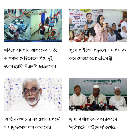
জবিতে হামলায় আহতদের ভর্তি:
স্কুলে প্রাইভেট পড়ালে এমপিও বন্ধ
ন্যাশনাল মেডিকেলে গিয়ে দুই
করে দেওয়া হবে: প্রতিমন্ত্রী
দফায় হুমকি বিএনপি-ছাত্রদলের
‘আত্মীয়-স্বজনের সহায়তায় চলছে’
জ্বালানি খাত বেসরকারিকরণে
আসাদুজ্জামান খান কামালের
‘লুটপাটের লাইসেন্স’ দেখছে