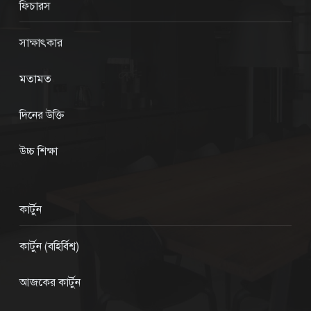
ফিচারস
সাক্ষাৎকার
মতামত
দিনের উক্তি
উচ্চ শিক্ষা
কার্টুন
কার্টুন (বহির্বিশ্ব)
আজকের কার্টুন