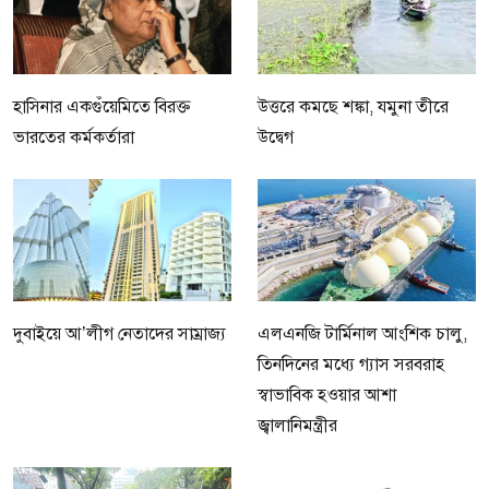
হাসিনার একগুঁয়েমিতে বিরক্ত
উত্তরে কমছে শঙ্কা, যমুনা তীরে
ভারতের কর্মকর্তারা
উদ্বেগ
দুবাইয়ে আ’লীগ নেতাদের সাম্রাজ্য
এলএনজি টার্মিনাল আংশিক চালু,
তিনদিনের মধ্যে গ্যাস সরবরাহ
স্বাভাবিক হওয়ার আশা
জ্বালানিমন্ত্রীর