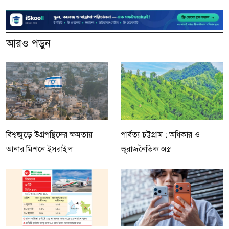
আরও পড়ুন
বিশ্বজুড়ে উগ্রপন্থিদের ক্ষমতায়
পার্বত্য চট্টগ্রাম : অধিকার ও
আনার মিশনে ইসরাইল
ভূরাজনৈতিক অস্ত্র