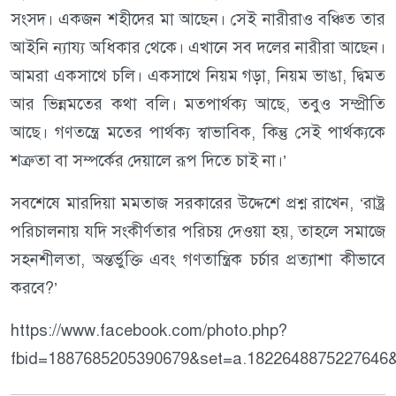
সংসদ। একজন শহীদের মা আছেন। সেই নারীরাও বঞ্চিত তার
আইনি ন্যায্য অধিকার থেকে। এখানে সব দলের নারীরা আছেন।
আমরা একসাথে চলি। একসাথে নিয়ম গড়া, নিয়ম ভাঙা, দ্বিমত
আর ভিন্নমতের কথা বলি। মতপার্থক্য আছে, তবুও সম্প্রীতি
আছে। গণতন্ত্রে মতের পার্থক্য স্বাভাবিক, কিন্তু সেই পার্থক্যকে
শত্রুতা বা সম্পর্কের দেয়ালে রূপ দিতে চাই না।’
সবশেষে মারদিয়া মমতাজ সরকারের উদ্দেশে প্রশ্ন রাখেন, ‘রাষ্ট্র
পরিচালনায় যদি সংকীর্ণতার পরিচয় দেওয়া হয়, তাহলে সমাজে
সহনশীলতা, অন্তর্ভুক্তি এবং গণতান্ত্রিক চর্চার প্রত্যাশা কীভাবে
করবে?’
https://www.facebook.com/photo.php?
fbid=1887685205390679&set=a.1822648875227646