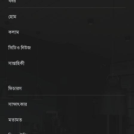
খবর
হোম
কলাম
ভিডিও নিউজ
সাপ্তাহিকী
ফিচারস
সাক্ষাৎকার
মতামত