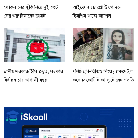
লোকসানের ঝুঁকি নিয়ে দুই রুটে
আইফোন ১৮ প্রো উৎপাদনে
ফের শুরু বিমানের ফ্লাইট
হিমশিম খাচ্ছে অ্যাপল
স্থানীয় সরকার/ ইসি প্রস্তুত, সরকার
ঘনিষ্ঠ ছবি-ভিডিও দিয়ে ব্ল্যাকমেইল
নির্বাচন চায় আগামী বছর
করে ৮ কোটি টাকা লুটে নেন পল্লভি