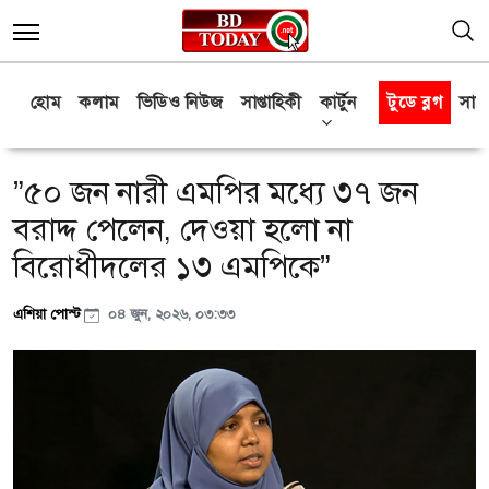
হোম
কলাম
ভিডিও নিউজ
সাপ্তাহিকী
কার্টুন
টুডে ব্লগ
সাক্
”৫০ জন নারী এমপির মধ্যে ৩৭ জন
বরাদ্দ পেলেন, দেওয়া হলো না
বিরোধীদলের ১৩ এমপিকে”
এশিয়া পোস্ট
০৪ জুন, ২০২৬, ০৩:৩৩