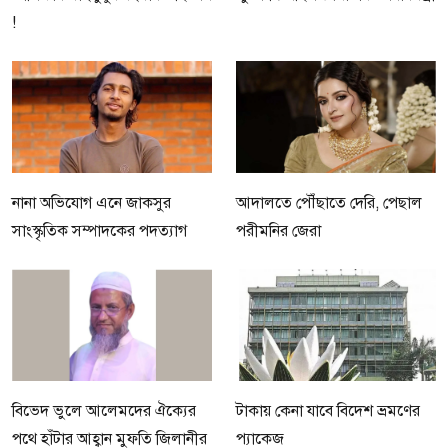
!
নানা অভিযোগ এনে জাকসুর
আদালতে পৌঁছাতে দেরি, পেছাল
সাংস্কৃতিক সম্পাদকের পদত্যাগ
পরীমনির জেরা
বিভেদ ভুলে আলেমদের ঐক্যের
টাকায় কেনা যাবে বিদেশ ভ্রমণের
পথে হাঁটার আহ্বান মুফতি জিলানীর
প্যাকেজ