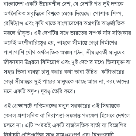
বাংলাদেশ একটি উন্নয়নশীল দেশ, যে দেশটি গত দুই দশকে
অর্থনৈতিক প্রবৃদ্ধিতে বিশ্বকে চমকে দিয়েছে। পোশাক শিল্প,
রেমিট্যান্স এবং কৃষি খাতে বাংলাদেশের অগ্রগতি আন্তর্জাতিক
মহলে স্বীকৃত। এই দেশটির সঙ্গে ভারতের সম্পর্ক যদি সত্যিকার
অর্থেই অংশীদারিত্বের হয়, তাহলে সীমান্তে বেড়া নির্মাণের
পাশাপাশি যৌথ অর্থনৈতিক অঞ্চল গঠন, সীমান্তবর্তী মানুষের
জীবনমান উন্নয়নে বিনিয়োগ এবং দুই দেশের মধ্যে ভিসামুক্ত বা
সহজ ভিসা ব্যবস্থা চালু করার কথা ভাবা উচিত। কাঁটাতারের
বেড়া সীমান্তের দুই পারের মানুষকে কাছে আনে না, বরং তাদের
মনে একটি অদৃশ্য দূরত্ব তৈরি করে।
এই প্রেক্ষাপটে পশ্চিমবঙ্গের নতুন সরকারের এই সিদ্ধান্তকে
কেবল প্রশাসনিক বা নিরাপত্তা-সংক্রান্ত পদক্ষেপ হিসেবে দেখলে
চলবে না। এটি স্পষ্টতই একটি রাজনৈতিক বার্তা যা বিজেপির
নির্বাচনী প্রতিশ্রুতির সঙ্গে সামঞ্জস্যপূর্ণ এবং হিন্দুত্ববাদী