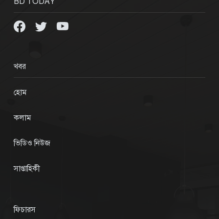
BD TODAY
খবর
হোম
কলাম
ভিডিও নিউজ
সাপ্তাহিকী
ফিচারস