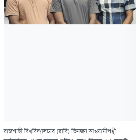
রাজশাহী বিশ্ববিদ্যালয়ের (রাবি) তিনজন আওয়ামীপন্থী