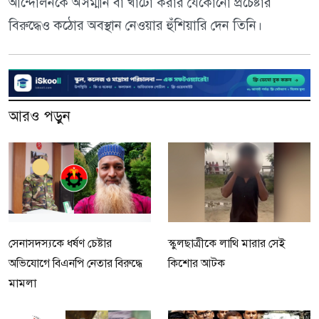
আন্দোলনকে অসম্মান বা খাটো করার যেকোনো প্রচেষ্টার
বিরুদ্ধেও কঠোর অবস্থান নেওয়ার হুঁশিয়ারি দেন তিনি।
আরও পড়ুন
সেনাসদস্যকে ধর্ষণ চেষ্টার
স্কুলছাত্রীকে লাথি মারার সেই
অভিযোগে বিএনপি নেতার বিরুদ্ধে
কিশোর আটক
মামলা