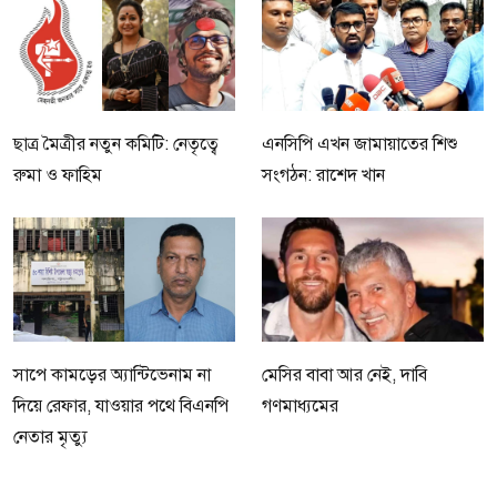
ছাত্র মৈত্রীর নতুন কমিটি: নেতৃত্বে
এনসিপি এখন জামায়াতের শিশু
রুমা ও ফাহিম
সংগঠন: রাশেদ খান
সাপে কামড়ের অ্যান্টিভেনাম না
মেসির বাবা আর নেই, দাবি
দিয়ে রেফার, যাওয়ার পথে বিএনপি
গণমাধ্যমের
নেতার মৃত্যু