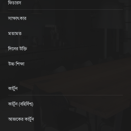
ফিচারস
সাক্ষাৎকার
মতামত
দিনের উক্তি
উচ্চ শিক্ষা
কার্টুন
কার্টুন (বহির্বিশ্ব)
আজকের কার্টুন