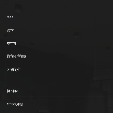
খবর
হোম
কলাম
ভিডিও নিউজ
সাপ্তাহিকী
ফিচারস
সাক্ষাৎকার