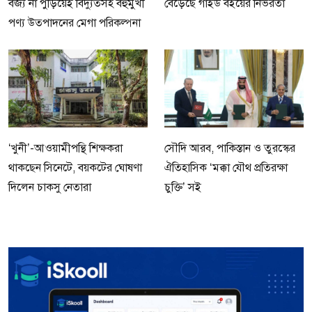
বর্জ্য না পুড়িয়েই বিদ্যুত্সহ বহুমুখী
বেড়েছে গাইড বইয়ের নির্ভরতা
পণ্য উত্পাদনের মেগা পরিকল্পনা
‘খুনী’-আওয়ামীপন্থি শিক্ষকরা
সৌদি আরব, পাকিস্তান ও তুরস্কের
থাকছেন সিনেটে, বয়কটের ঘোষণা
ঐতিহাসিক ‘মক্কা যৌথ প্রতিরক্ষা
দিলেন চাকসু নেতারা
চুক্তি’ সই