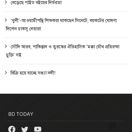
বেড়েছে গাইড বইয়ের নির্ভরতা
‘খুনী’-আওয়ামীপন্থি শিক্ষকরা থাকছেন সিনেটে, বয়কটের ঘোষণা
দিলেন চাকসু নেতারা
সৌদি আরব, পাকিস্তান ও তুরস্কের ঐতিহাসিক ‘মক্কা যৌথ প্রতিরক্ষা
চুক্তি’ সই
বিক্রি হয়ে যাচ্ছে সন্ধ্যা নদী!
BD TODAY