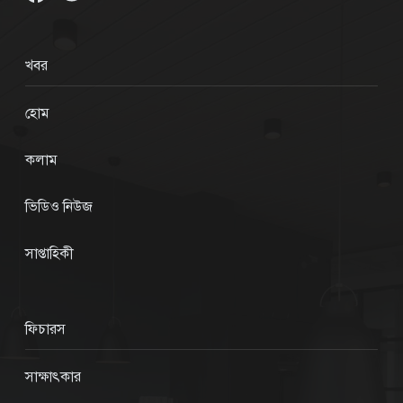
খবর
হোম
কলাম
ভিডিও নিউজ
সাপ্তাহিকী
ফিচারস
সাক্ষাৎকার