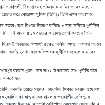
য় প্রকৌশলী, ঠিকাদারসহ পাঁচজন আসামি। তাদের মধ্যে ড.
্রেপ্তার করে গোয়েন্দা পুলিশ (ডিবি)। তিনি এখন কারাগারে।
ের সময়ে। তার বিরুদ্ধে নিয়োগ বাণিজ্য ও নানা অনিয়ম-দুর্নীতির
ামি। এই মামলায় ১০ বছরের কারাদণ্ড ভোগ করছেন তিনি।
্বস্তি। সিএসই বিভাগের শিক্ষার্থী রহমত আলীর ক্ষোভ, ‘অপকর্ম করলে
ক্ষা গ্রহণ করছি, সেখানকার অভিভাবক দুর্নীতিবাজ হলে আমাদের
 শামসুর রহমান সুমন। তার ভাষ্য, উপাচার্যের সঙ্গে দুর্নীতি করে
ায় আনতে হবে।
ক্ষুণ্ন হয়নি, অবনতি হয়েছে মানেও। হয়রানির শিকার হওয়ার ভয়ে নাম
 কয়েক কোটি টাকা আত্মসাতের মামলায় তৎকালীন রেজিস্ট্রার
এম গোলাম ফিরোজ, সহকারী রেজিস্ট্রার মোর্শেদুল আলম রনি ও