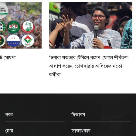
ূচি ঘোষণা
‘ওনারা ক্ষমতার টেবিলে বসেন, ফোনে দীর্ঘক্ষণ
আলাপ করেন, চোখ হারায় আলিফের মতো
কর্মীরা’
খবর
ফিচারস
হোম
সাক্ষাৎকার