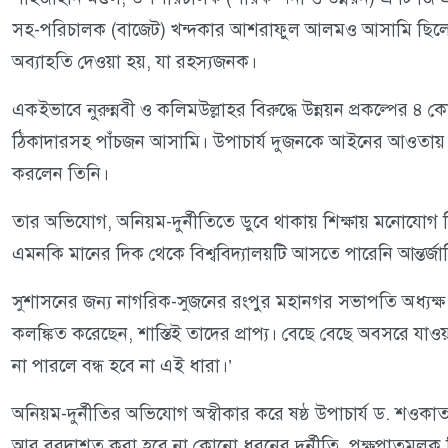
সহ-পরিচালক (বাজেট) খন্দকার আশরাফুল আলমও আসামি ছিলেন। কি
অব্যাহতি দেওয়া হয়, যা রহস্যজনক।
একইভাবে নুরুন্নবী ও কলিমউল্লাহর বিরুদ্ধে উন্নয়ন প্রকল্পের
ঠিকাদারসহ পাঁচজন আসামি। উপাচার্য দুজনকে আইনের আওতায় আ
করলেন তিনি।
তার অভিযোগ, অনিয়ম-দুর্নীতিতে ডুবে থাকায় শিক্ষায় মনোযোগ 
এমনকি মানের দিক থেকে বিশ্ববিদ্যালয়টি আসতে পারেনি আন্তর্জা
সুশাসনের জন্য নাগরিক-সুজনের রংপুর মহানগর সভাপতি অধ্যক্ষ ফখর
কলঙ্কিত করেছেন, শাস্তিই তাদের প্রাপ্য। বেছে বেছে অবসরে যা
না পারলে বন্ধ হবে না এই ধারা।’
অনিয়ম-দুর্নীতির অভিযোগ অস্বীকার করে ষষ্ঠ উপাচার্য ড. শওক
আর বরদাশত করা হবে না কোনো ধরনের দুর্নীতি, পক্ষপাতমূলক সিদ