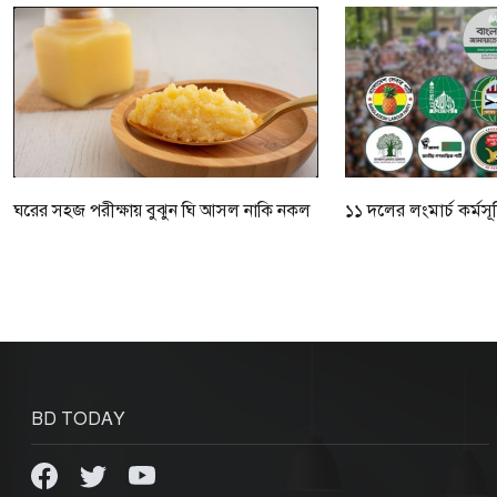
ঘরের সহজ পরীক্ষায় বুঝুন ঘি আসল নাকি নকল
১১ দলের লংমার্চ কর্মস
BD TODAY