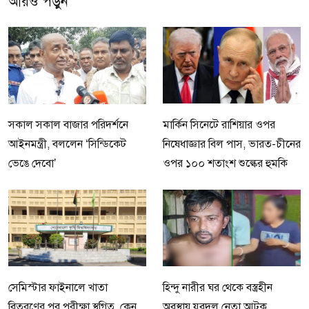
আরও পড়ুন
সকাল সকাল বাজার পরিদর্শনে
মার্কিন সিনেটে রাশিয়ার ওপর
আইনমন্ত্রী, বললেন ‘সিন্ডিকেট
নিষেধাজ্ঞার বিল পাস, ভারত-চীনের
ভেঙে দেবো’
ওপর ১০০ শতাংশ শুল্কের হুমকি
সেমিস্টার ফাইনালে খাতা
হিন্দু নারীর ঘর থেকে বস্ত্রহীন
বিতরণের পর পরীক্ষা স্থগিত, কেন
অবস্থায় যুবদল নেতা আটক