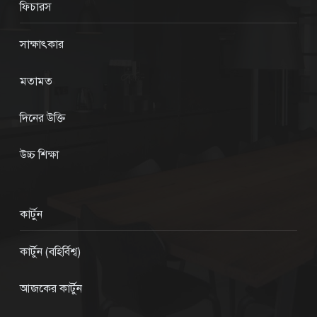
ফিচারস
সাক্ষাৎকার
মতামত
দিনের উক্তি
উচ্চ শিক্ষা
কার্টুন
কার্টুন (বহির্বিশ্ব)
আজকের কার্টুন