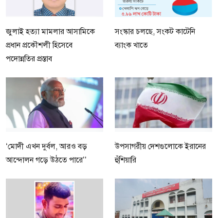
জুলাই হত্যা মামলার আসামিকে
সংস্কার চলছে, সংকট কাটেনি
প্রধান প্রকৌশলী হিসেবে
ব্যাংক খাতে
পদোন্নতির প্রস্তাব
‘মোদী এখন দুর্বল, আরও বড়
উপসাগরীয় দেশগুলোকে ইরানের
আন্দোলন গড়ে উঠতে পারে’’
হুঁশিয়ারি