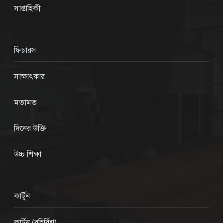
সাপ্তাহিকী
ফিচারস
সাক্ষাৎকার
মতামত
দিনের উক্তি
উচ্চ শিক্ষা
কার্টুন
কার্টুন (বহির্বিশ্ব)