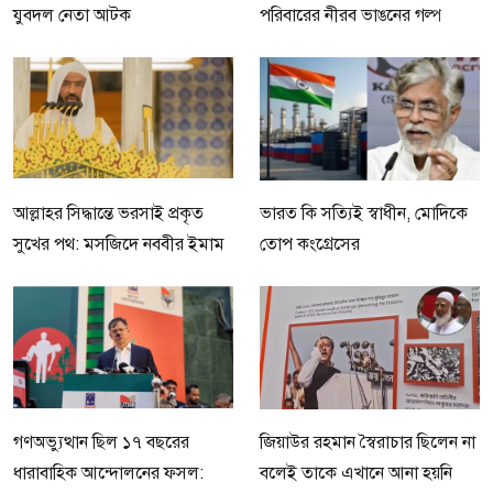
যুবদল নেতা আটক
পরিবারের নীরব ভাঙনের গল্প
আল্লাহর সিদ্ধান্তে ভরসাই প্রকৃত
ভারত কি সত্যিই স্বাধীন, মোদিকে
সুখের পথ: মসজিদে নববীর ইমাম
তোপ কংগ্রেসের
গণঅভ্যুত্থান ছিল ১৭ বছরের
জিয়াউর রহমান স্বৈরাচার ছিলেন না
ধারাবাহিক আন্দোলনের ফসল:
বলেই তাকে এখানে আনা হয়নি