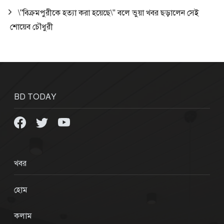
\"বিক্রমপুরীকে হত্যা করা হয়েছে\" বলে ভুয়া খবর ছড়ালেন সেই
শোয়েব চৌধুরী
BD TODAY
খবর
হোম
কলাম