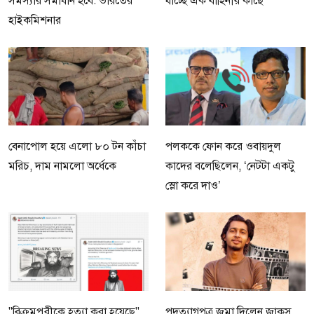
সমস্যার সমাধান হবে: ভারতের
যাচ্ছে এক বাহিনীর কাছে
হাইকমিশনার
বেনাপোল হয়ে এলো ৮০ টন কাঁচা
পলককে ফোন করে ওবায়দুল
মরিচ, দাম নামলো অর্ধেকে
কাদের বলেছিলেন, ‘নেটটা একটু
স্লো করে দাও’
"বিক্রমপুরীকে হত্যা করা হয়েছে"
পদত্যাগপত্র জমা দিলেন জাকসু