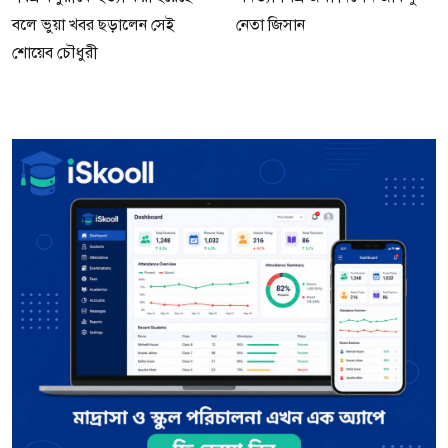
বলে ভুয়া খবর ছড়ালেন সেই
নেতা জিসান
শোয়েব চৌধুরী