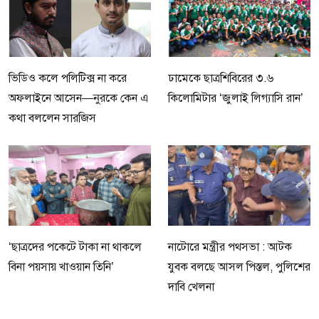
ভিডিও কলে পলিটিক্স না করে
ঢামেকে ছাত্রশিবিরের ৩.৬
অফলাইনে আসেন—নুরকে কেন এ
কিলোমিটার ‘জুলাই লিগ্যাসি রান’
কথা বললেন সারজিস
‘ছাত্রদের পকেটে টাকা না থাকলে
নাটোরে মন্ত্রীর পথসভা : আটক
বিনা পয়সায় খাওয়ান তিনি’
যুবক বলছে আসল পিস্তল, পুলিশের
দাবি খেলনা