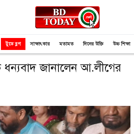
টুডে ব্লগ
সাক্ষাৎকার
মতামত
দিনের উক্তি
উচ্চ শিক্ষা
 ধন্যবাদ জানালেন আ.লীগের