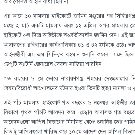
আর কোনও আইনি বাধা ছিল না।
এর আগে ১০ মামলায় হাইকোর্টে জামিন মঞ্জুরের পর সিদ্ধিরগঞ
মধ্যে ২ মার্চ একটি মামলায় এবং ১২ এপ্রিল অপর মামলায় গ্র
হাইকোর্ট রুল দিয়ে আইভীকে অন্তর্বর্তীকালীন জামিন দেন। এই জাম
আদালতের রবিবারের কার্যতালিকায় ৪১ ও ৪২ ক্রমিকে ওঠে। আদ
আইনজীবী এস এম সিদ্দিকুর রহমান শুনানি করেন। সঙ্গে ছিলেন
ডেপুটি অ্যাটর্নি জেনারেল সৈয়দা সাজিয়া শারমিন।
গত বছরের ৯ মে ভোরে নারায়ণগঞ্জ শহরের দেওভোগের নি
বৈষম্যবিরোধী আন্দোলনের ঘটনায় হওয়া তিনটি হত্যা মামলা ও দুট
এই পাঁচ মামলায় হাইকোর্ট গত বছরের ৯ নভেম্বর আইভীর জামিন 
বিভাগে পৃথক পাঁচটি আবেদন করে। চেম্বার আদালত গত বছরের ১২ 
আবেদনগুলো আপিল বিভাগের নিয়মিত বেঞ্চে শুনানির জন্য পাঠান।
লিভ টু আপিলগুলো খারিজ করে ১০ মে আদেশ দেন আপিল বিভা