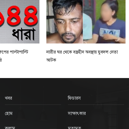
ুপের পাল্টাপাল্টি
নারীর ঘর থেকে বস্ত্রহীন অবস্থায় যুবদল নেতা
ি
আটক
খবর
ফিচারস
হোম
সাক্ষাৎকার
কলাম
মতামত