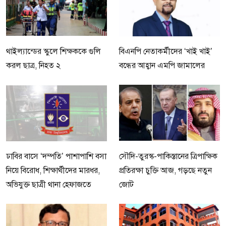
থাইল্যান্ডের স্কুলে শিক্ষককে গুলি
বিএনপি নেতাকর্মীদের ‘খাই খাই’
করল ছাত্র, নিহত ২
বন্ধের আহ্বান এমপি জামালের
ঢাবির বাসে ‘দম্পতি’ পাশাপাশি বসা
সৌদি-তুরস্ক-পাকিস্তানের ত্রিপাক্ষিক
নিয়ে বিরোধ, শিক্ষার্থীদের মারধর,
প্রতিরক্ষা চুক্তি আজ, গড়ছে নতুন
অভিযুক্ত ছাত্রী থানা হেফাজতে
জোট