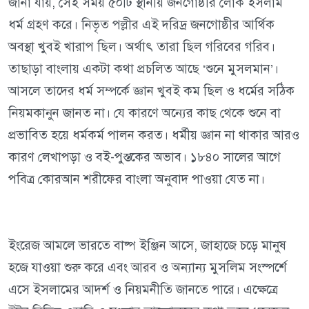
জানা যায়, সেই সময় ৫০টি স্থানীয় জনগোষ্ঠীর লোক ইসলাম
ধর্ম গ্রহণ করে। নিভৃত পল্লীর এই দরিদ্র জনগোষ্ঠীর আর্থিক
অবস্থা খুবই খারাপ ছিল। অর্থাৎ তারা ছিল গরিবের গরিব।
তাছাড়া বাংলায় একটা কথা প্রচলিত আছে ‘শুনে মুসলমান’।
আসলে তাদের ধর্ম সম্পর্কে জ্ঞান খুবই কম ছিল ও ধর্মের সঠিক
নিয়মকানুন জানত না। যে কারণে অন্যের কাছ থেকে শুনে বা
প্রভাবিত হয়ে ধর্মকর্ম পালন করত। ধর্মীয় জ্ঞান না থাকার আরও
কারণ লেখাপড়া ও বই-পুস্তকের অভাব। ১৮৪০ সালের আগে
পবিত্র কোরআন শরীফের বাংলা অনুবাদ পাওয়া যেত না।
ইংরেজ আমলে ভারতে বাষ্প ইঞ্জিন আসে, জাহাজে চড়ে মানুষ
হজে যাওয়া শুরু করে এবং আরব ও অন্যান্য মুসলিম সংস্পর্শে
এসে ইসলামের আদর্শ ও নিয়মনীতি জানতে পারে। এক্ষেত্রে