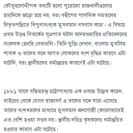
কৌতূহলোদ্দীপক তথ্যটি হলো পুরোনো রাজধানীগুলোর
চারদিকে জড়ো হয়ে নয়, বরং বদ্বীপের পাললিক সমতলের
নিভৃতপল্লিতে বিপুলসংখ্যক মুসলমান বসবাস করে’। এ বিষয়ে
প্রথম উত্তপ্ত বিতর্কের সূত্রপাত ঘটান আদমশুমারির প্রতিবেদনের
সংকলক হেনরি বেভারলি। তিনি যুক্তি দেখান, বাংলায় মুসলিম
শাসক ও তাদের সঙ্গে আগত লোকদের বংশ বৃদ্ধির কারণে এটা
ঘটেনি, বরং স্থানীয়দের ধর্মান্তরের কারণেই এটা ঘটেছে।
১৮৮১ সালে বঙ্কিমচন্দ্র চট্টোপাধ্যায় এক প্রবন্ধে উল্লেখ করেন,
বাইরের থেকে যেসব রাজাবর্গ ও তাদের সঙ্গে যারা এসেছে
তাদের বংশধরদের মাধ্যমে মুসলমান জনগোষ্ঠী কোনোভাবেই
এত বেশি হওয়া সম্ভব নয়। স্থানীয় দরিদ্র কৃষকদের ধর্মান্তরিত
হওয়ার কারণে এটা ঘটেছে।