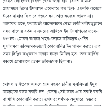
জেমস ওয়াইজের বিবরণ থেকে জানা যায়, ব্রিটিশ আমলে
গ্রামাঞ্চলে ঈদের উদযাপন একেবারে কম ছিল- এমনকি অনেকে
ঈদের নামাজ কিভাবে পড়তে হয়, তাও অনেকে জানত না।
অনেকের মতে, ফরায়েজী আন্দোলনের নেতা হাজী শরীয়তুল্লাহর
সময় বাংলায় বর্তমান সময়ের আঙ্গিকে ঈদ উদযাপনের প্রচলন
শুরু হয়। মোঘল আমলে শহরগুলোতে অভিজাত শ্রেণির
মুসলিমরা জাঁকজমকভাবেই কোরবানির ঈদ পালন করত। এক
সময় দিল্লির অনুকরণে ঢাকায় ঈদের মিছিল হত। তবে আর্থিক
কারণে গ্রামাঞ্চলে তেমন জাঁকজমক ছিল না।
মোঘল ও ইংরেজ আমলে গ্রামাঞ্চলের স্থানীয় মুসলিমরা ঈদুল
আজহাকে বলত বকরি ঈদ। কেননা সেই সময় প্রায় সবাই বকরি
বা খাসি কোরবানি করত। প্রথমত: ধর্মমত অনুসারে, হজরত