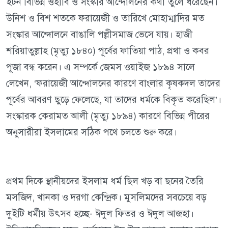
ইটন বিভিন্ন ওহাবি ও সংস্কার আন্দোলনের কথা তুলে ধরেছেন।
উনিশ ও বিশ শতকে ফরায়েজী ও তারিখে মোহাম্মাদির মত
সংস্কার আন্দোলনে বাঙালি পল্লীসমাজ ভেসে যায়। হাজী
শরিয়াতুল্লাহ (মৃত্যু ১৮৪০) পূর্বের ফাতিয়া পাঠ, প্রথা ও কবর
পূজা বন্ধ করেন। এ সম্পর্কে জেমস ওয়াইজ ১৮৯৪ সালে
লেখেন, ‘ফরায়েজী আন্দোলনের কারণে বাংলার কৃষকদল তাদের
পূর্বের আবরণ ছুড়ে ফেলেছে, যা তাদের ধর্মকে বিকৃত করেছিল’।
সংস্কারক কেরামত আলী (মৃত্যু ১৮৯৪) কারণে বিভিন্ন পীরের
অনুসারীরা ইসলামের সঠিক পথে চলতে শুরু করে।
প্রথম দিকে স্থানীয়দের ইসলাম ধর্ম ছিল খড় বা ছনের তৈরি
মসজিদ, খানকা ও দরগা কেন্দ্রিক। মুসলিমদের সবচেয়ে বড়
দুইটি ধর্মীয় উৎসব হচ্ছে- ঈদুল ফিতর ও ঈদুল আজহা।