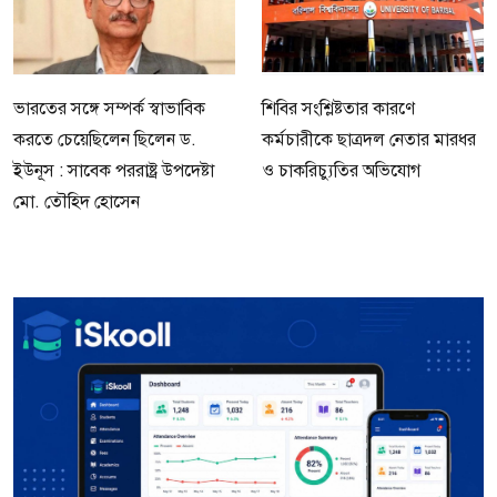
ভারতের সঙ্গে সম্পর্ক স্বাভাবিক
শিবির সংশ্লিষ্টতার কারণে
করতে চেয়েছিলেন ছিলেন ড.
কর্মচারীকে ছাত্রদল নেতার মারধর
ইউনূস : সাবেক পররাষ্ট্র উপদেষ্টা
ও চাকরিচ্যুতির অভিযোগ
মো. তৌহিদ হোসেন