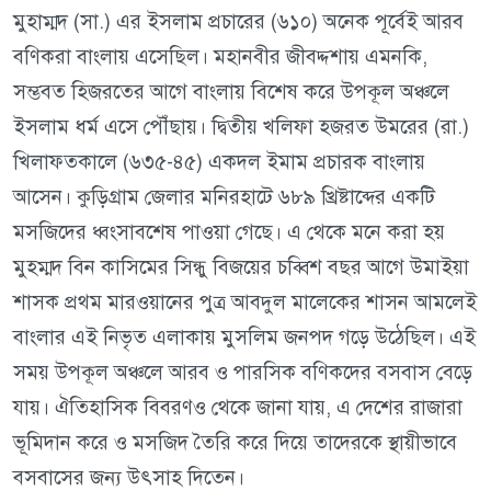
মুহাম্মদ (সা.) এর ইসলাম প্রচারের (৬১০) অনেক পূর্বেই আরব
বণিকরা বাংলায় এসেছিল। মহানবীর জীবদ্দশায় এমনকি,
সম্ভবত হিজরতের আগে বাংলায় বিশেষ করে উপকূল অঞ্চলে
ইসলাম ধর্ম এসে পৌঁছায়। দ্বিতীয় খলিফা হজরত উমরের (রা.)
খিলাফতকালে (৬৩৫-৪৫) একদল ইমাম প্রচারক বাংলায়
আসেন। কুড়িগ্রাম জেলার মনিরহাটে ৬৮৯ খ্রিষ্টাব্দের একটি
মসজিদের ধ্বংসাবশেষ পাওয়া গেছে। এ থেকে মনে করা হয়
মুহম্মদ বিন কাসিমের সিন্ধু বিজয়ের চব্বিশ বছর আগে উমাইয়া
শাসক প্রথম মারওয়ানের পুত্র আবদুল মালেকের শাসন আমলেই
বাংলার এই নিভৃত এলাকায় মুসলিম জনপদ গড়ে উঠেছিল। এই
সময় উপকূল অঞ্চলে আরব ও পারসিক বণিকদের বসবাস বেড়ে
যায়। ঐতিহাসিক বিবরণও থেকে জানা যায়, এ দেশের রাজারা
ভূমিদান করে ও মসজিদ তৈরি করে দিয়ে তাদেরকে স্থায়ীভাবে
বসবাসের জন্য উৎসাহ দিতেন।