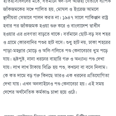
ইতিহাসবিদদের মতে, বর্তমানে ঈদ-উল আজহা যেভাবে ব্যাপক
জাঁকজমকের সঙ্গে পালিত হয়, মোঘল ও ইংরেজ আমলে
স্থানীয়রা সেভাবে পালন করত না। ১৯৪৭ সালে পাকিস্তান রাষ্ট্র
হবার পর জাঁকজমক হওয়া শুরু করে ও বাংলাদেশ স্বাধীন
হওয়ার এর প্রবণতা বাড়তে থাকে। বর্তমানে ছোট-বড় সব শহর
ও গ্রামে কোরবানির পশুর হাট বসে। শুধু হাট নয়, ঢাকা শহরের
পাড়া-মহল্লার মোড়ে ও অলি-গলিতে পশু কেনাবেচার ধুম পড়ে
যায়। হৃষ্টপুষ্ট, নানা ধরনের বাহারি গরু ও অন্যান্য পশু দেখা
যায়। লাখ লাখ টাকায় বিক্রি হয় পশু, কখনো বা বসে নিলাম।
কে কত দামে বড় গরু কিনছে তারও এক ধরনের প্রতিযোগিতা
দেখা যায়। এখন অনলাইনেও পশু কেনাবেচা হয়। এই সময়
দেশের অর্থনৈতিক কর্মকাণ্ড চাঙ্গা হয়ে ওঠে।