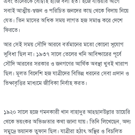
এবং তাদেরকে বোম্বাই হাজি বলা হত। হজে যাওয়ার আগে
সবাই আত্মীয়-স্বজন ও পরিচিত জনদের কাছ থেকে বিদায় নিয়ে
যেত। তিন মাসের অধিক সময় লাগত হজ সমাপ্ত করে দেশে
ফিরতে।
আর সেই সময় সৌদি আরবে বর্তমানের মতো কোনো সুযোগ
সুবিধা ছিল না। ১৯৩৭ সালে তেলের খনি আবিষ্কারের পূর্বে
সৌদি আরবের সরকার ও জনগণের আর্থিক অবস্থা খুবই খারাপ
ছিল। মূলত বিদেশি হজ যাত্রীদের বিভিন্ন ধরনের সেবা প্রদান ও
ভিক্ষাবৃত্তির মাধ্যমে জীবিকা নির্বাহ করত।
১৯২০ সালে হজে গমনকারী খান বাহাদুর আহ্ছানউল্লার ডায়েরি
থেকে ভয়ংকর অভিজ্ঞতার কথা জানা যায়। তিনি লিখেছেন, অদ্য
সমুদ্রে ভয়ানক তুফান ছিল। যাত্রীরা হঠাৎ অস্থির ও বিচলিত