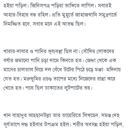
হইয়া পড়িল। জিনিসপত্র পড়িয়া ভাঙ্গিতে লাগিল। সবারই
আহার-বিহার বন্ধ রহিল। প্রতি মুহূর্তে জাহাজখানি সমুদ্রগর্ভে
নিমজ্জিত হবে, সবার মনে এই আতঙ্ক ছিল।
খারার-দাবার ও পানির সুব্যবস্থা ছিল না। সৌদির লোকদের
বর্ষার জমানো পানি চড়া দামে কিনতে হত। জেদ্দা থেকে এক
মাসের চালডাল নিয়ে দল বেঁধে উটের পিঠে চড়ে মক্কা- মদিনায়
যেত হত। মরুভূমির প্রচণ্ড তাপের মধ্যে নিজেদের রান্না করে
খেতে হত। পথে ছিল ডাকাতের লুটপাটের ভয়।
খান বাহাদুর আহ্ছানউল্লা তার ডায়েরিতে লিখছেন, সমস্ত দেহ
সূর্যতাপে দগ্ধ হইবার উপক্রম হইল। শরীর অবসন্ন হইয়া পড়িল,