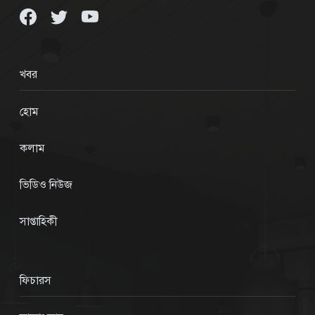
খবর
হোম
কলাম
ভিডিও নিউজ
সাপ্তাহিকী
ফিচারস