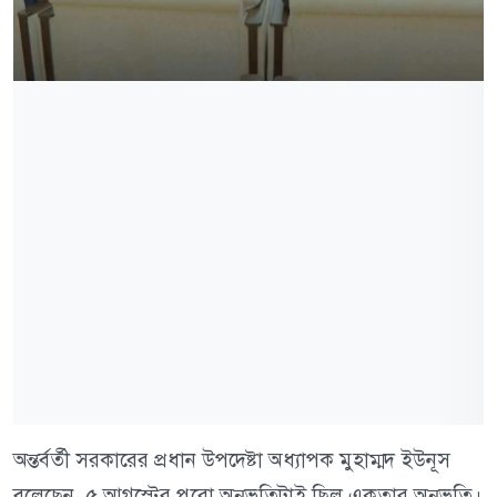
অন্তর্বর্তী সরকারের প্রধান উপদেষ্টা অধ্যাপক মুহাম্মদ ইউনূস
বলেছেন, ৫ আগস্টের পুরো অনুভূতিটাই ছিল একতার অনুভূতি।