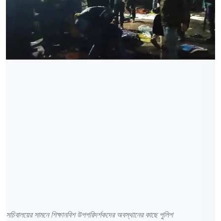
সচিবালয়ের সামনে শিক্ষানবিশ উপপরিদর্শকদের অবস্থানের কাছে পুলিশ