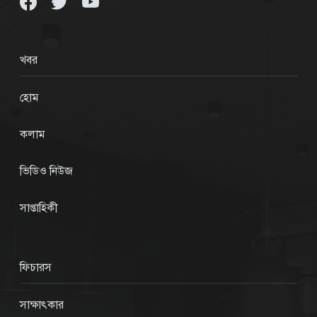
খবর
হোম
কলাম
ভিডিও নিউজ
সাপ্তাহিকী
ফিচারস
সাক্ষাৎকার