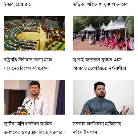
উদ্ধার, গ্রেপ্তার ১
জড়িত: অভিযোগ যুবদল নেতার
রাষ্ট্রপতি নির্বাচনে ডাকা হচ্ছে
জুলাই জাদুঘরে ঘুরতে এসে
সংসদের বিশেষ অধিবেশন
আবারও ভোগান্তিতে দর্শনার্থীরা
লুটেরা অলিগার্কদের স্বার্থকে
সরকার জনপ্রিয়তা হারিয়েছে :
জনগণের ওপর স্থান দিচ্ছে সরকার :
নাহিদ ইসলাম