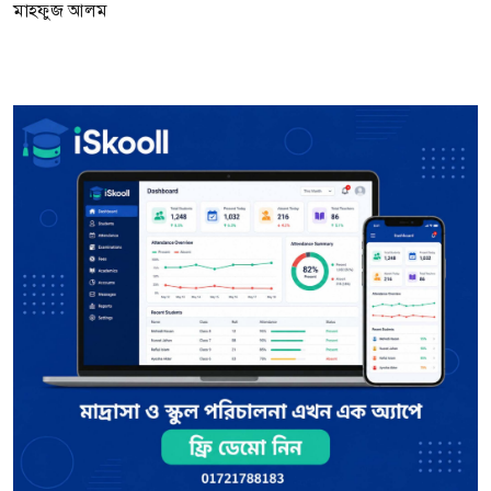
মাহফুজ আলম