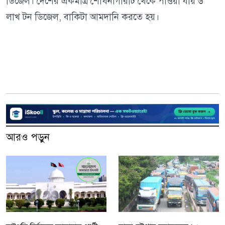
ডিজেল। দেশের একমাত্র শোধনাগারটি থেকে পাওয়া যায় ৬
লাখ টন ডিজেল, বাকিটা আমদানি করতে হয়।
আরও পড়ুন