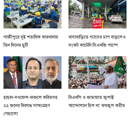
গাজীপুরে দুই শতাধিক কারখানায়
বাসাবাড়িতে গ্যাসের চাপ বাড়লেও
তিন দিনের ছুটি
সংকট কাটেনি সিএনজি পাম্পে
হাছান-নওফেল-ফজলে করিমসহ
বিএনপি ও জামায়াত জুলাই
২২ জনের বিরুদ্ধে সাক্ষ্যগ্রহণ
আন্দোলনে ছিল না: ফয়জুল করীম
পেছালো