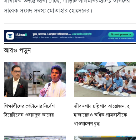
প্রাথমিক তদন্তে জানা গেছে, গাড়িটি লালমনিরহাট-১ আসনের
সাবেক সংসদ সদস্য মোতাহার হোসেনের।
আরও পড়ুন
শিক্ষার্থীদের পেটানোর নির্দেশ
জীবদ্দশায় চল্লিশার আয়োজন, ২
দিয়েছিলেন ওবায়দুল কাদের
হাজারেরও অধিক গ্রামবাসীকে
খাওয়ালেন বৃদ্ধ