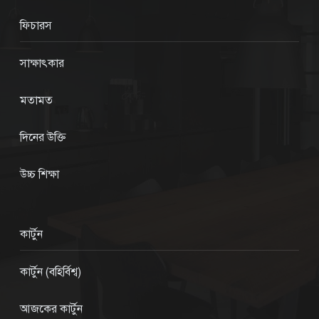
ফিচারস
সাক্ষাৎকার
মতামত
দিনের উক্তি
উচ্চ শিক্ষা
কার্টুন
কার্টুন (বহির্বিশ্ব)
আজকের কার্টুন