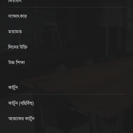
ফিচারস
সাক্ষাৎকার
মতামত
দিনের উক্তি
উচ্চ শিক্ষা
কার্টুন
কার্টুন (বহির্বিশ্ব)
আজকের কার্টুন