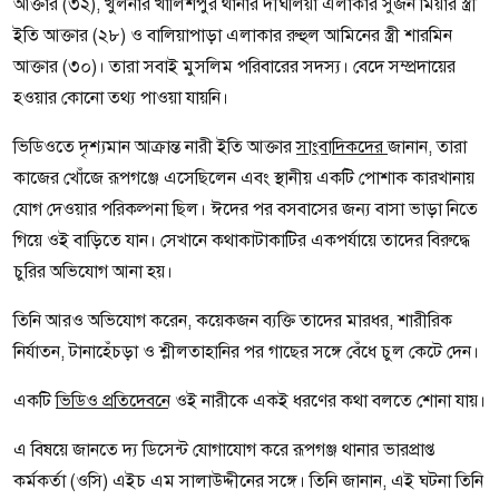
আক্তার (৩২), খুলনার খালিশপুর থানার দীঘলিয়া এলাকার সুজন মিয়ার স্ত্রী
ইতি আক্তার (২৮) ও বালিয়াপাড়া এলাকার রুহুল আমিনের স্ত্রী শারমিন
আক্তার (৩০)। তারা সবাই মুসলিম পরিবারের সদস্য। বেদে সম্প্রদায়ের
হওয়ার কোনো তথ্য পাওয়া যায়নি।
ভিডিওতে দৃশ্যমান আক্রান্ত নারী ইতি আক্তার
সাংবাদিকদের
জানান, তারা
কাজের খোঁজে রূপগঞ্জে এসেছিলেন এবং স্থানীয় একটি পোশাক কারখানায়
যোগ দেওয়ার পরিকল্পনা ছিল। ঈদের পর বসবাসের জন্য বাসা ভাড়া নিতে
গিয়ে ওই বাড়িতে যান। সেখানে কথাকাটাকাটির একপর্যায়ে তাদের বিরুদ্ধে
চুরির অভিযোগ আনা হয়।
তিনি আরও অভিযোগ করেন, কয়েকজন ব্যক্তি তাদের মারধর, শারীরিক
নির্যাতন, টানাহেঁচড়া ও শ্লীলতাহানির পর গাছের সঙ্গে বেঁধে চুল কেটে দেন।
একটি
ভিডিও প্রতিদেবনে
ওই নারীকে একই ধরণের কথা বলতে শোনা যায়।
এ বিষয়ে জানতে দ্য ডিসেন্ট যোগাযোগ করে রূপগঞ্জ থানার ভারপ্রাপ্ত
কর্মকর্তা (ওসি) এইচ এম সালাউদ্দীনের সঙ্গে। তিনি জানান, এই ঘটনা তিনি