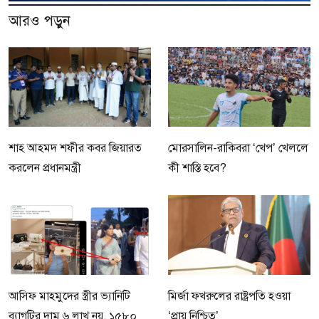
আরও পড়ুন
শাহ আহমদ শফীর কবর জিয়ারত
মোরসালিন-রাকিবরা ‘খেপ’ খেললে
করলেন প্রধানমন্ত্রী
কী শাস্তি হবে?
আসিফ মাহমুদের স্ত্রীর ভ্যানিটি
মির্জা ফখরুলের রাষ্ট্রপতি হওয়া
ব্যাগটির দাম ৬ লাখ নয়, ১৫৮০
‘প্রায় নিশ্চিত’