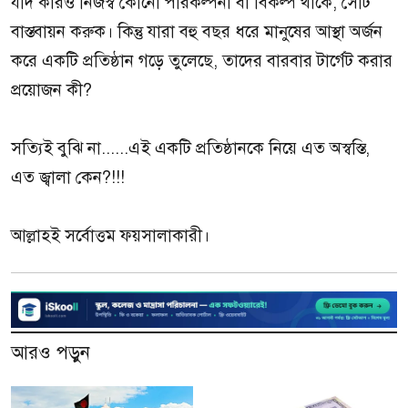
যদি কারও নিজস্ব কোনো পরিকল্পনা বা বিকল্প থাকে, সেটি
বাস্তবায়ন করুক। কিন্তু যারা বহু বছর ধরে মানুষের আস্থা অর্জন
করে একটি প্রতিষ্ঠান গড়ে তুলেছে, তাদের বারবার টার্গেট করার
প্রয়োজন কী?
সত্যিই বুঝি না......এই একটি প্রতিষ্ঠানকে নিয়ে এত অস্বস্তি,
এত জ্বালা কেন?!!!
আল্লাহই সর্বোত্তম ফয়সালাকারী।
আরও পড়ুন