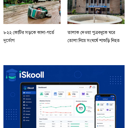
৮২২ কোটির সড়কে কাদা-গর্তে
তালাক দেওয়া পুত্রবধূকে ঘরে
দুর্ভোগ
তোলা নিয়ে সংঘর্ষে শাশুড়ি নিহত