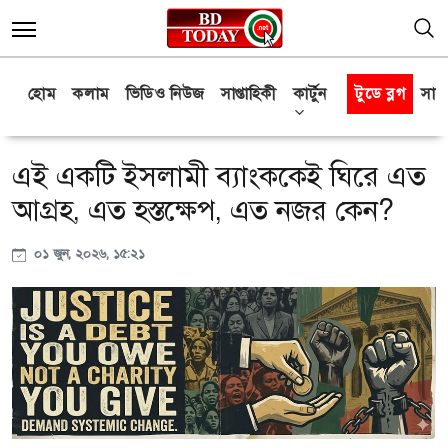
হোম
কলাম
ভিডিও নিউজ
সাপ্তাহিকী
কার্টুন
টুডে ব্লগ
সাক্
এই একটি ইসলামী ব্যাংককেই ঘিরে এত
আগ্রহ, এত হস্তক্ষেপ, এত নজর কেন?
০১ জুন, ২০২৬, ১৫:২১