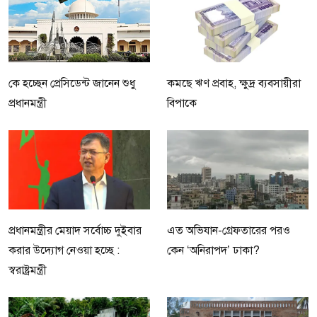
কে হচ্ছেন প্রেসিডেন্ট জানেন শুধু
কমছে ঋণ প্রবাহ, ক্ষুদ্র ব্যবসায়ীরা
প্রধানমন্ত্রী
বিপাকে
প্রধানমন্ত্রীর মেয়াদ সর্বোচ্চ দুইবার
এত অভিযান-গ্রেফতারের পরও
করার উদ্যোগ নেওয়া হচ্ছে :
কেন ‘অনিরাপদ’ ঢাকা?
স্বরাষ্ট্রমন্ত্রী