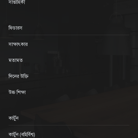
সাপ্তাহিকী
ফিচারস
সাক্ষাৎকার
মতামত
দিনের উক্তি
উচ্চ শিক্ষা
কার্টুন
কার্টুন (বহির্বিশ্ব)