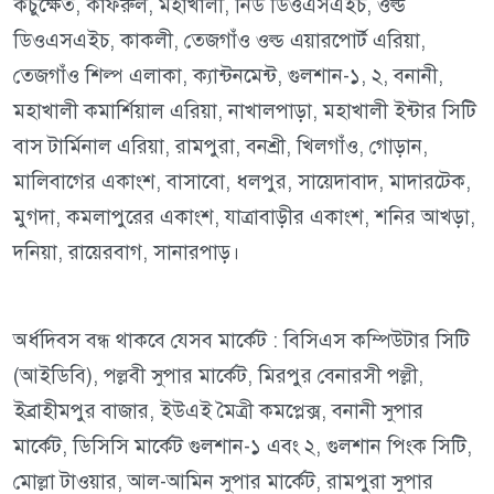
কচুক্ষেত, কাফরুল, মহাখালী, নিউ ডিওএসএইচ, ওল্ড
ডিওএসএইচ, কাকলী, তেজগাঁও ওল্ড এয়ারপোর্ট এরিয়া,
তেজগাঁও শিল্প এলাকা, ক্যান্টনমেন্ট, গুলশান-১, ২, বনানী,
মহাখালী কমার্শিয়াল এরিয়া, নাখালপাড়া, মহাখালী ইন্টার সিটি
বাস টার্মিনাল এরিয়া, রামপুরা, বনশ্রী, খিলগাঁও, গোড়ান,
মালিবাগের একাংশ, বাসাবো, ধলপুর, সায়েদাবাদ, মাদারটেক,
মুগদা, কমলাপুরের একাংশ, যাত্রাবাড়ীর একাংশ, শনির আখড়া,
দনিয়া, রায়েরবাগ, সানারপাড়।
অর্ধদিবস বন্ধ থাকবে যেসব মার্কেট : বিসিএস কম্পিউটার সিটি
(আইডিবি), পল্লবী সুপার মার্কেট, মিরপুর বেনারসী পল্লী,
ইব্রাহীমপুর বাজার, ইউএই মৈত্রী কমপ্লেক্স, বনানী সুপার
মার্কেট, ডিসিসি মার্কেট গুলশান-১ এবং ২, গুলশান পিংক সিটি,
মোল্লা টাওয়ার, আল-আমিন সুপার মার্কেট, রামপুরা সুপার