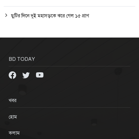
ছুটির দিনে দুই মহাসড়কে ঝরে গেল ১৫ প্রাণ
BD TODAY
খবর
হোম
কলাম