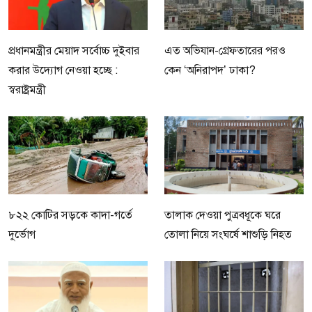
প্রধানমন্ত্রীর মেয়াদ সর্বোচ্চ দুইবার
এত অভিযান-গ্রেফতারের পরও
করার উদ্যোগ নেওয়া হচ্ছে :
কেন ‘অনিরাপদ’ ঢাকা?
স্বরাষ্ট্রমন্ত্রী
৮২২ কোটির সড়কে কাদা-গর্তে
তালাক দেওয়া পুত্রবধূকে ঘরে
দুর্ভোগ
তোলা নিয়ে সংঘর্ষে শাশুড়ি নিহত