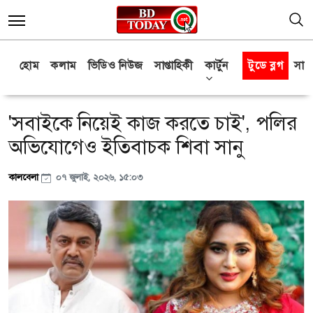
হোম
কলাম
ভিডিও নিউজ
সাপ্তাহিকী
কার্টুন
টুডে ব্লগ
সাক্
'সবাইকে নিয়েই কাজ করতে চাই', পলির
অভিযোগেও ইতিবাচক শিবা সানু
কালবেলা
০৭ জুলাই, ২০২৬, ১৫:০৩