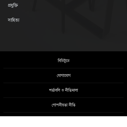
প্রযুক্তি
সাহিত্য
বিডিটুডে
যোগাযোগ
শর্তাবলি ও নীতিমালা
গোপনীয়তা নীতি
স্বত্ব © বিডিটুডে - All rights reserved.