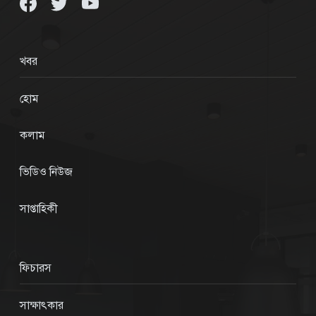
খবর
হোম
কলাম
ভিডিও নিউজ
সাপ্তাহিকী
ফিচারস
সাক্ষাৎকার