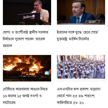
যোগ্য ও ত্যাগীরাই স্থানীয় সরকার
ইরানের সঙ্গে যুদ্ধে ‘হেরে গেছে’
নির্বাচনে সুযোগ পাবেন: তারেক
যুক্তরাষ্ট্র: মার্কিন সিনেটর
রহমান
সৌদিতে কারখানায় আগুনে নিহত
এসএসসির ফল প্রকাশ: মাদ্রাসা
১৬ জনের ১৫ জনই নওগাঁ ও
বোর্ডে পাস ৫৫.৪৯ শতাংশ,
নাটোরের
কারিগরিতে ৫৮.২০