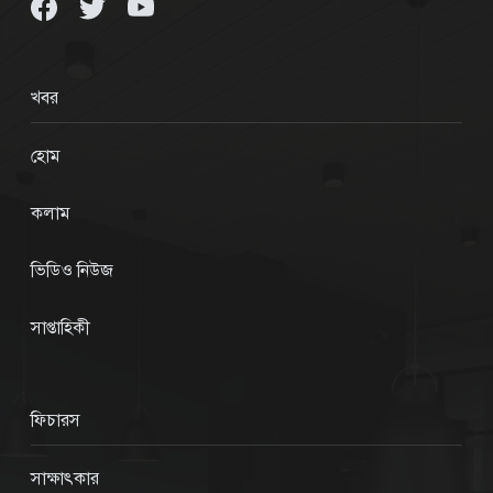
খবর
হোম
কলাম
ভিডিও নিউজ
সাপ্তাহিকী
ফিচারস
সাক্ষাৎকার