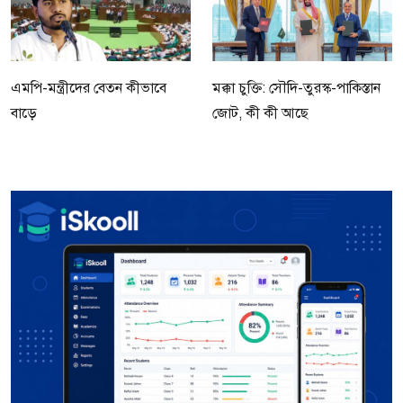
এমপি-মন্ত্রীদের বেতন কীভাবে
মক্কা চুক্তি: সৌদি-তুরস্ক-পাকিস্তান
বাড়ে
জোট, কী কী আছে