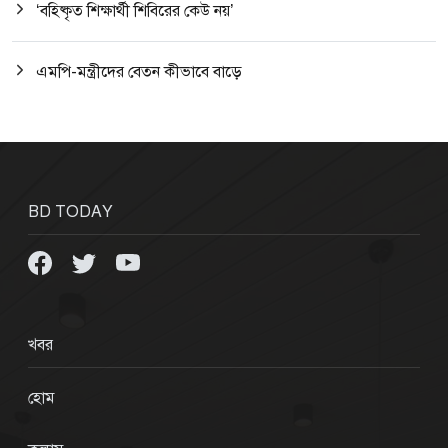
‘বহিষ্কৃত শিক্ষার্থী শিবিরের কেউ নয়’
এমপি-মন্ত্রীদের বেতন কীভাবে বাড়ে
BD TODAY
খবর
হোম