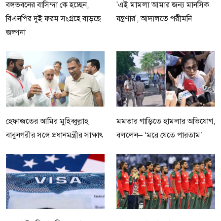
বঙ্গভবনের বাসিন্দা কে হচ্ছেন,
'এই মামলা আমার জন্য মানসিক
বিএনপির দুই ফরম সংগ্রহে বাড়ছে
যন্ত্রণার', আদালতে পরীমনি
জল্পনা
হেফাজতের আমির মুহিব্বুল্লাহ
মমতার গাড়িতে হামলার অভিযোগ,
বাবুনগরীর সঙ্গে প্রধানমন্ত্রীর সাক্ষাৎ
বললেন– ‘মরে যেতে পারতাম’